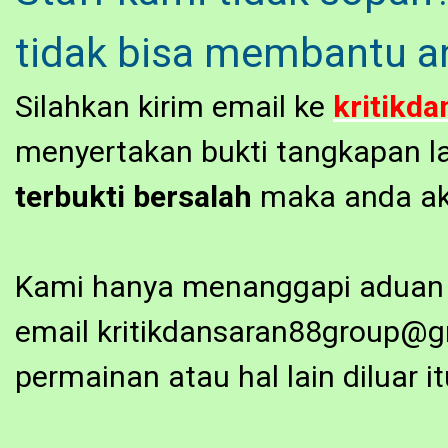
tidak bisa membantu a
Silahkan kirim email ke
kritikd
menyertakan bukti tangkapan lay
terbukti bersalah
maka anda a
Kami hanya menanggapi adua
email
kritikdansaran88group@g
permainan atau hal lain diluar 