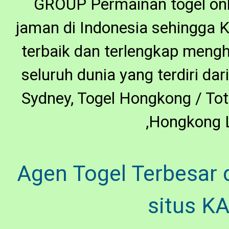
GROUP Permainan togel onli
jaman di Indonesia sehingga
terbaik dan terlengkap mengh
seluruh dunia yang terdiri dar
Sydney, Togel Hongkong / Tot
,Hongkong L
Agen Togel Terbesar 
situs K